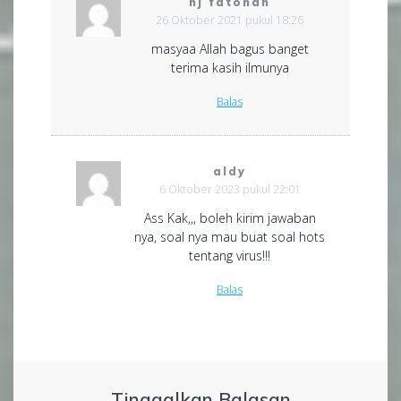
hj fatonah
26 Oktober 2021 pukul 18:26
masyaa Allah bagus banget
terima kasih ilmunya
Balas
aldy
6 Oktober 2023 pukul 22:01
Ass Kak,,, boleh kirim jawaban
nya, soal nya mau buat soal hots
tentang virus!!!
Balas
Tinggalkan Balasan