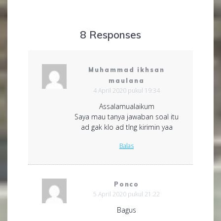
8 Responses
Muhammad ikhsan
maulana
4 April 2020 pukul 19:34
Assalamualaikum
Saya mau tanya jawaban soal itu
ad gak klo ad tlng kirimin yaa
Balas
Ponco
5 April 2020 pukul 21:22
Bagus