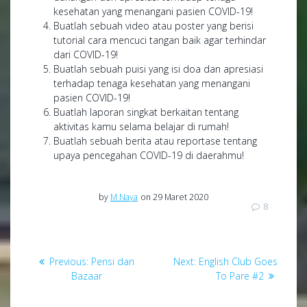
kesehatan yang menangani pasien COVID-19!
Buatlah sebuah video atau poster yang berisi
tutorial cara mencuci tangan baik agar terhindar
dari COVID-19!
Buatlah sebuah puisi yang isi doa dan apresiasi
terhadap tenaga kesehatan yang menangani
pasien COVID-19!
Buatlah laporan singkat berkaitan tentang
aktivitas kamu selama belajar di rumah!
Buatlah sebuah berita atau reportase tentang
upaya pencegahan COVID-19 di daerahmu!
by
M Naya
on 29 Maret 2020
8
Navigasi
Previous
Next
Previous:
Pensi dan
Next:
English Club Goes
pos
post:
post:
Bazaar
To Pare #2