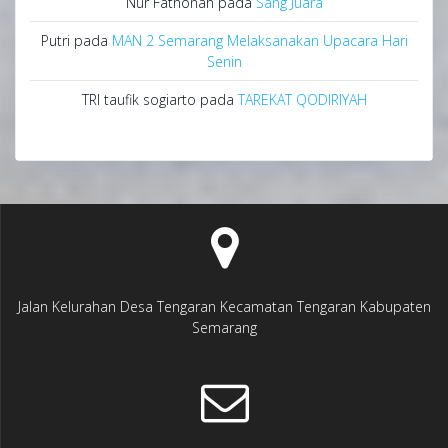
Nur Fathonah
pada
Sang Juara
Putri
pada
MAN 2 Semarang Melaksanakan Upacara Hari
Senin
TRI taufik sogiarto
pada
TAREKAT QODIRIYAH
Jalan Kelurahan Desa Tengaran Kecamatan Tengaran Kabupaten
Semarang