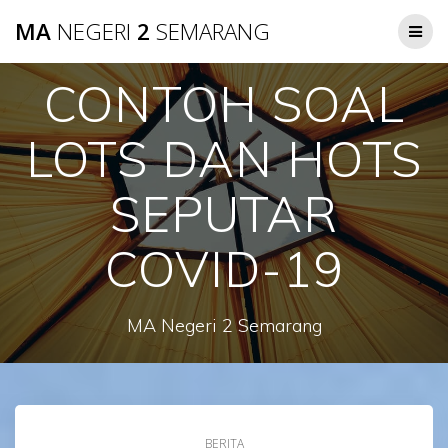
Skip
MA
NEGERI
2
SEMARANG
to
content
CONTOH SOAL
LOTS DAN HOTS
SEPUTAR
COVID-19
MA Negeri 2 Semarang
BERITA