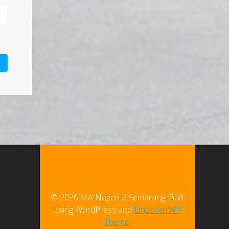
© 2026 MA Negeri 2 Semarang. Built
using WordPress and
EmpowerWP
Theme
.