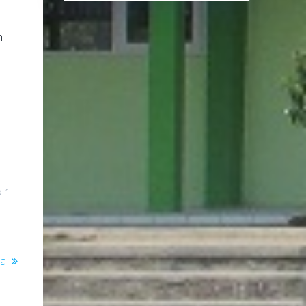
n
n
1
ra