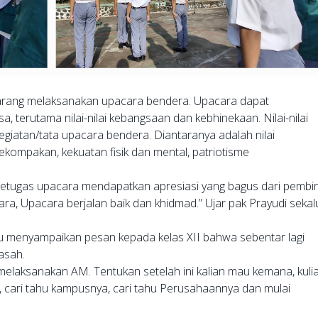
arang melaksanakan upacara bendera. Upacara dapat
 terutama nilai-nilai kebangsaan dan kebhinekaan. Nilai-nilai
egiatan/tata upacara bendera. Diantaranya adalah nilai
ekompakan, kekuatan fisik dan mental, patriotisme
. Petugas upacara mendapatkan apresiasi yang bagus dari pembi
a, Upacara berjalan baik dan khidmad.” Ujar pak Prayudi sekal
iau menyampaikan pesan kepada kelas XII bahwa sebentar lagi
asah.
an melaksanakan AM. Tentukan setelah ini kalian mau kemana, kuli
g, cari tahu kampusnya, cari tahu Perusahaannya dan mulai