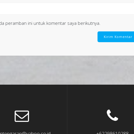
da peramban ini untuk komentar saya berikutnya.
ntengaran@yahoo.co.id
+62298610288