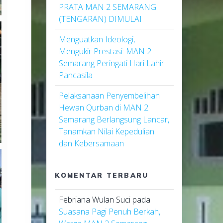
PRATA MAN 2 SEMARANG
(TENGARAN) DIMULAI
Menguatkan Ideologi,
Mengukir Prestasi: MAN 2
Semarang Peringati Hari Lahir
Pancasila
Pelaksanaan Penyembelihan
Hewan Qurban di MAN 2
Semarang Berlangsung Lancar,
Tanamkan Nilai Kepedulian
dan Kebersamaan
KOMENTAR TERBARU
Febriana Wulan Suci
pada
Suasana Pagi Penuh Berkah,