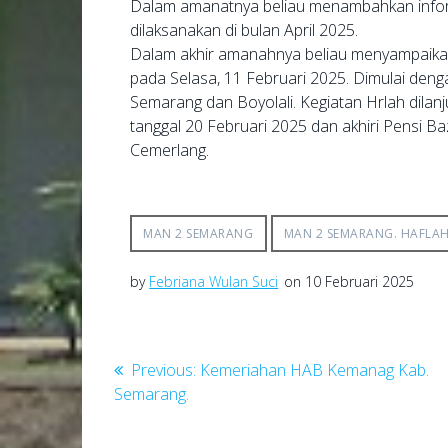
Dalam amanatnya beliau menambahkan informa
dilaksanakan di bulan April 2025.
Dalam akhir amanahnya beliau menyampaikan 
pada Selasa, 11 Februari 2025. Dimulai den
Semarang dan Boyolali. Kegiatan Hrlah dila
tanggal 20 Februari 2025 dan akhiri Pensi 
Cemerlang.
MAN 2 SEMARANG
MAN 2 SEMARANG. HAFLA
by
Febriana Wulan Suci
on 10 Februari 2025
Navigasi
Previous
Previous:
Kemeriahan HAB Kemanag Kab.
post:
Semarang.
pos