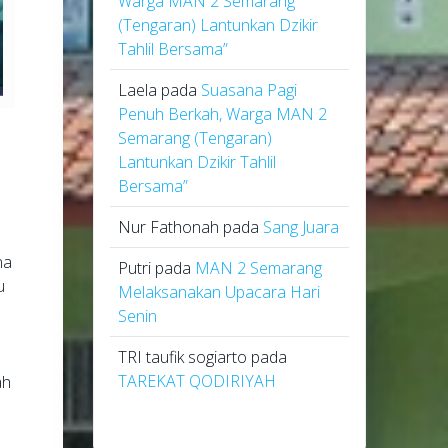
Warga MAN 2 Semarang
(Tengaran) Lantunkan Dzikir
Tahlil Bersama”
Laela
pada
Suasana Pagi
Penuh Berkah, Warga MAN 2
Semarang (Tengaran)
Lantunkan Dzikir Tahlil
Bersama”
Nur Fathonah
pada
Sang Juara
na
Putri
pada
MAN 2 Semarang
u
Melaksanakan Upacara Hari
Senin
TRI taufik sogiarto
pada
TAREKAT QODIRIYAH
ah