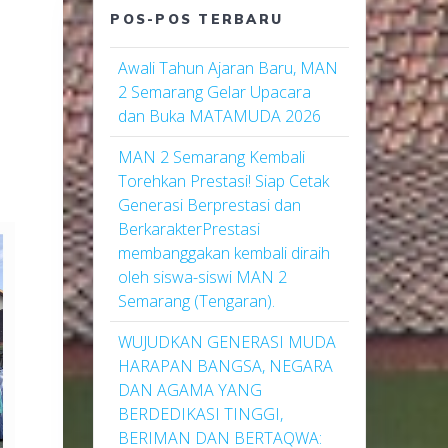
POS-POS TERBARU
Awali Tahun Ajaran Baru, MAN
2 Semarang Gelar Upacara
dan Buka MATAMUDA 2026
MAN 2 Semarang Kembali
Torehkan Prestasi! Siap Cetak
Generasi Berprestasi dan
BerkarakterPrestasi
membanggakan kembali diraih
oleh siswa-siswi MAN 2
Semarang (Tengaran).
WUJUDKAN GENERASI MUDA
HARAPAN BANGSA, NEGARA
DAN AGAMA YANG
BERDEDIKASI TINGGI,
BERIMAN DAN BERTAQWA: