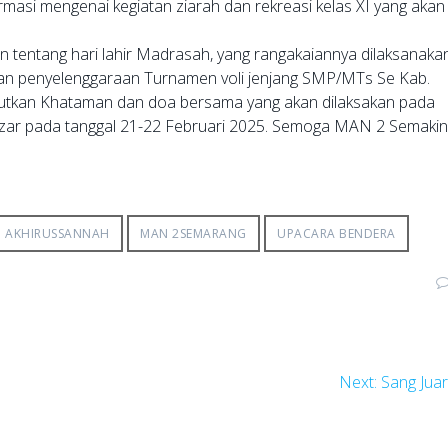
si mengenai kegiatan ziarah dan rekreasi kelas XI yang akan
tentang hari lahir Madrasah, yang rangakaiannya dilaksanaka
gan penyelenggaraan Turnamen voli jenjang SMP/MTs Se Kab.
njutkan Khataman dan doa bersama yang akan dilaksakan pada
Bazar pada tanggal 21-22 Februari 2025. Semoga MAN 2 Semaki
H AKHIRUSSANNAH
MAN 2SEMARANG
UPACARA BENDERA
Next
Next:
Sang Jua
post: