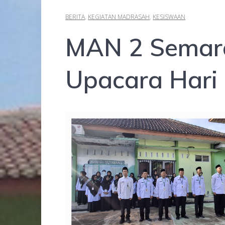
BERITA
,
KEGIATAN MADRASAH
,
KESISWAAN
MAN 2 Semar
Upacara Hari 