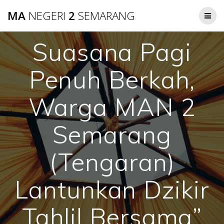
Skip
MA
NEGERI
2
SEMARANG
to
content
Suasana Pagi
Penuh Berkah,
Warga MAN 2
Semarang
(Tengaran)
Lantunkan Dzikir
Tahlil Bersama”