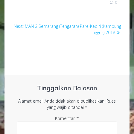
0
Navigasi
Next
Next:
MAN 2 Semarang (Tengaran) Pare-Kediri (Kampung
pos
post:
Inggris) 2018
Tinggalkan Balasan
Alamat email Anda tidak akan dipublikasikan.
Ruas
yang wajib ditandai
*
Komentar
*