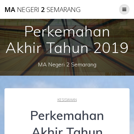
Skip
MA
NEGERI
2
SEMARANG
to
content
Perkemahan
Akhir Tahun 2019
MA Negeri 2 Semarang
KESISWAAN
Perkemahan
Akhir Tahun