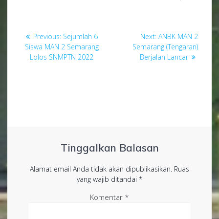
Navigasi
Previous
Next
Previous:
Sejumlah 6
Next:
ANBK MAN 2
pos
post:
post:
Siswa MAN 2 Semarang
Semarang (Tengaran)
Lolos SNMPTN 2022
Berjalan Lancar
Tinggalkan Balasan
Alamat email Anda tidak akan dipublikasikan.
Ruas
yang wajib ditandai
*
Komentar
*