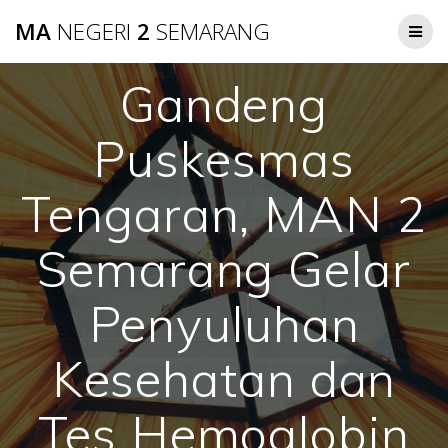
Skip
MA
NEGERI
2
SEMARANG
to
content
Gandeng
Puskesmas
Tengaran, MAN 2
Semarang Gelar
Penyuluhan
Kesehatan dan
Tes Hemoglobin