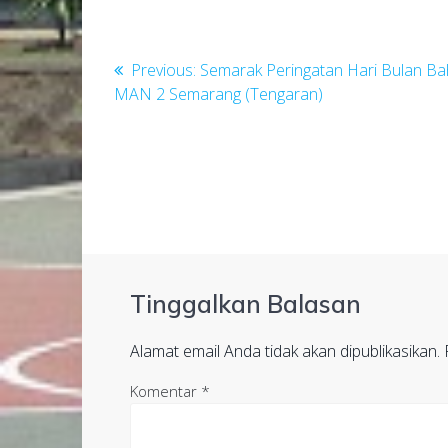
Navigasi
Previous
Previous:
Semarak Peringatan Hari Bulan B
post:
MAN 2 Semarang (Tengaran)
pos
Tinggalkan Balasan
Alamat email Anda tidak akan dipublikasikan.
Komentar
*