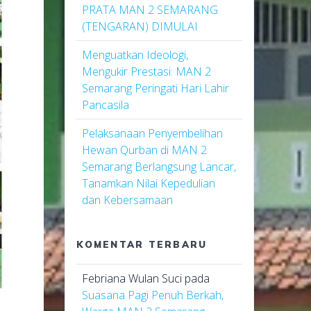
PRATA MAN 2 SEMARANG
(TENGARAN) DIMULAI
Menguatkan Ideologi,
Mengukir Prestasi: MAN 2
Semarang Peringati Hari Lahir
Pancasila
Pelaksanaan Penyembelihan
Hewan Qurban di MAN 2
Semarang Berlangsung Lancar,
Tanamkan Nilai Kepedulian
dan Kebersamaan
KOMENTAR TERBARU
Febriana Wulan Suci
pada
Suasana Pagi Penuh Berkah,