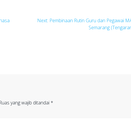
Next
ahasa
Next:
Pembinaan Rutin Guru dan Pegawai M
post:
Semarang (Tengara
Ruas yang wajib ditandai
*