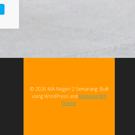
© 2026 MA Negeri 2 Semarang. Built
using WordPress and
EmpowerWP
Theme
.