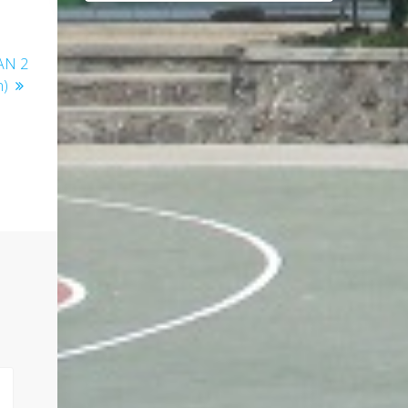
AN 2
n)