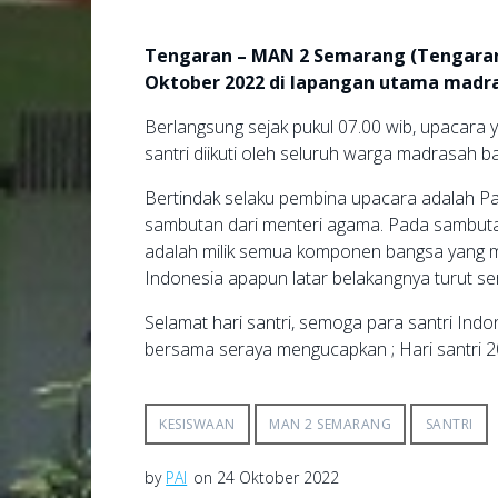
Tengaran – MAN 2 Semarang (Tengaran) 
Oktober 2022 di lapangan utama madr
Berlangsung sejak pukul 07.00 wib, upacara y
santri diikuti oleh seluruh warga madrasah b
Bertindak selaku pembina upacara adalah P
sambutan dari menteri agama. Pada sambutan
adalah milik semua komponen bangsa yang m
Indonesia apapun latar belakangnya turut ser
Selamat hari santri, semoga para santri Indo
bersama seraya mengucapkan ; Hari santri 
KESISWAAN
MAN 2 SEMARANG
SANTRI
by
PAI
on 24 Oktober 2022