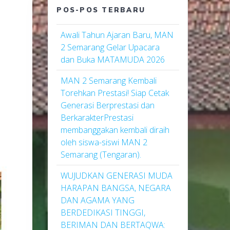
POS-POS TERBARU
Awali Tahun Ajaran Baru, MAN
2 Semarang Gelar Upacara
dan Buka MATAMUDA 2026
MAN 2 Semarang Kembali
Torehkan Prestasi! Siap Cetak
Generasi Berprestasi dan
BerkarakterPrestasi
membanggakan kembali diraih
oleh siswa-siswi MAN 2
Semarang (Tengaran).
WUJUDKAN GENERASI MUDA
HARAPAN BANGSA, NEGARA
DAN AGAMA YANG
BERDEDIKASI TINGGI,
BERIMAN DAN BERTAQWA: