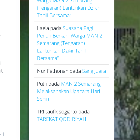
Warga MAN 2 Semarang
(Tengaran) Lantunkan Dzikir
Tahlil Bersama”
Laela
pada
Suasana Pagi
eh
Penuh Berkah, Warga MAN 2
Semarang (Tengaran)
Lantunkan Dzikir Tahlil
Bersama”
i
at
Nur Fathonah
pada
Sang Juara
Putri
pada
MAN 2 Semarang
Melaksanakan Upacara Hari
Senin
TRI taufik sogiarto
pada
TAREKAT QODIRIYAH
1