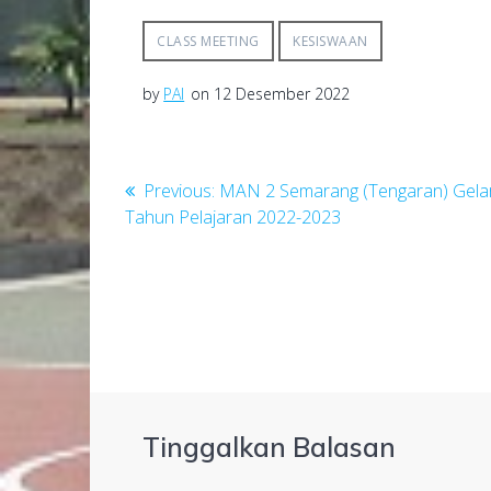
CLASS MEETING
KESISWAAN
by
PAI
on 12 Desember 2022
Navigasi
Previous
Previous:
MAN 2 Semarang (Tengaran) Gela
post:
Tahun Pelajaran 2022-2023
pos
Tinggalkan Balasan