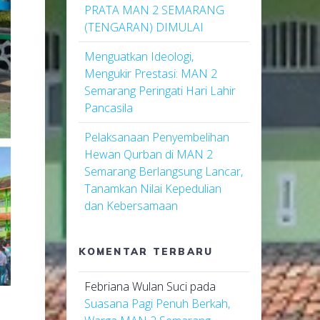
PRATA MAN 2 SEMARANG
(TENGARAN) DIMULAI
Menguatkan Ideologi,
Mengukir Prestasi: MAN 2
Semarang Peringati Hari Lahir
Pancasila
Pelaksanaan Penyembelihan
Hewan Qurban di MAN 2
Semarang Berlangsung Lancar,
Tanamkan Nilai Kepedulian
dan Kebersamaan
KOMENTAR TERBARU
Febriana Wulan Suci
pada
Suasana Pagi Penuh Berkah,