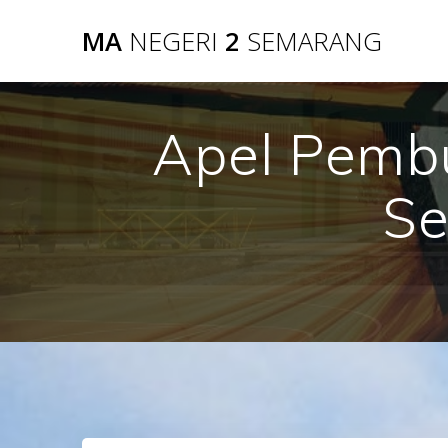
Skip
MA
NEGERI
2
SEMARANG
to
content
Apel Pemb
Se