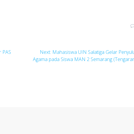
Next
r PAS
Next:
Mahasiswa UIN Salatiga Gelar Penyu
post:
Agama pada Siswa MAN 2 Semarang (Tengara