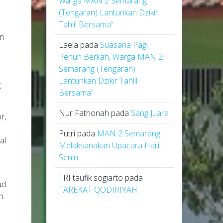
Warga MAN 2 Semarang
(Tengaran) Lantunkan Dzikir
Tahlil Bersama”
an
Laela
pada
Suasana Pagi
Penuh Berkah, Warga MAN 2
Semarang (Tengaran)
Lantunkan Dzikir Tahlil
g
Bersama”
Nur Fathonah
pada
Sang Juara
r,
Putri
pada
MAN 2 Semarang
al
Melaksanakan Upacara Hari
Senin
TRI taufik sogiarto
pada
d.
TAREKAT QODIRIYAH
n