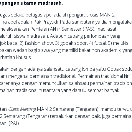
 lapangan utama madrasah.
rtugas selaku petugas apel adalah pengurus osis MAN 2
bina apel adalah Pak Prayudi. Pada sambutannya dia mengatak
 melaksanakan Penilaian Akhir Semester (PAS), madrasah
 seluruh siswa madrasah. Adapun cabang perlombaan yang
k baca, 2) fashion show, 3) gobak sodor, 4) futsal, 5) melukis.
kan wadah bagi siswa yang memiliki bakat non akademik, yan
erhatian khusus.
akan dengan adanya salahsatu cabang lomba yaitu Gobak sodo
 mengenal permainan tradisional. Permainan tradisional kini
 karenanya dengan memunculkan salahsatu permainan tradision
ainan tradisional nusantara yang dahulu sempat banyak
atan
Class Metting
MAN 2 Semarang (Tengaran), mampu terwuju
 2 Semarang (Tengaran) tersalurkan dengan baik, juga permaina
an. (PAI).