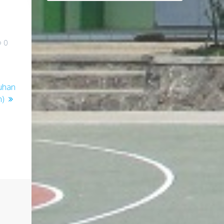
0
luhan
n)