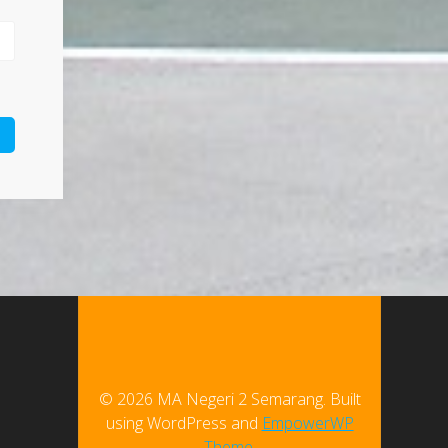
© 2026 MA Negeri 2 Semarang. Built
using WordPress and
EmpowerWP
Theme
.