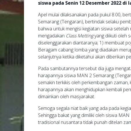
siswa pada Senin 12 Desember 2022 di
Apel mulai dilaksanakan pada pukul 8.00, be
Semarang (Tengaran), bertindak selaku pem
bahwa untuk mengisi kegiatan siswa setelah
mengadakan
Class Metting
yang diikuti oleh
diselenggarakan diantaranya; 1) membuat pojo
Beragam cabang lomba yang diadakan merupa
selanjutnya ketika diketahui akan diberikan p
Pada sambutannya tersebut dia juga mengat
harapannya siswa MAN 2 Semarang (Tengaran)
semakin terkikis oleh perkembangan zaman,
harapannya akan menghidupkan kembali perm
dimainkan oleh masyarakat.
Semoga segala niat baik yang ada pada kegi
Sehingga bakat yang dimiliki oleh siswa MAN
tradisional nusantara tidak punah ditelan zam