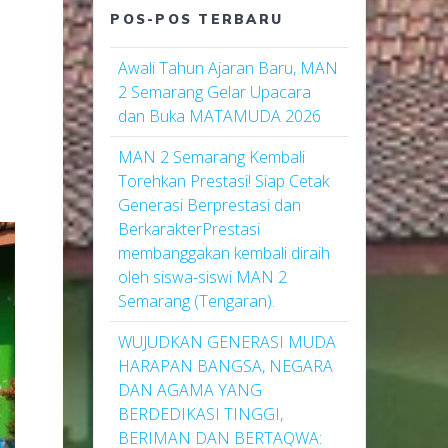
POS-POS TERBARU
Awali Tahun Ajaran Baru, MAN
2 Semarang Gelar Upacara
dan Buka MATAMUDA 2026
MAN 2 Semarang Kembali
Torehkan Prestasi! Siap Cetak
Generasi Berprestasi dan
BerkarakterPrestasi
membanggakan kembali diraih
oleh siswa-siswi MAN 2
Semarang (Tengaran).
WUJUDKAN GENERASI MUDA
HARAPAN BANGSA, NEGARA
DAN AGAMA YANG
BERDEDIKASI TINGGI,
BERIMAN DAN BERTAQWA: