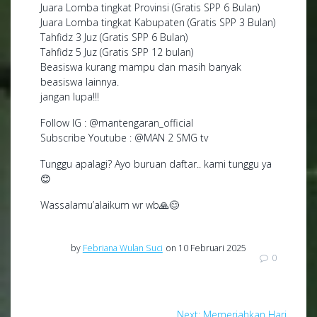
Juara Lomba tingkat Provinsi (Gratis SPP 6 Bulan)
Juara Lomba tingkat Kabupaten (Gratis SPP 3 Bulan)
Tahfidz 3 Juz (Gratis SPP 6 Bulan)
Tahfidz 5 Juz (Gratis SPP 12 bulan)
Beasiswa kurang mampu dan masih banyak
beasiswa lainnya.
jangan lupa!!!
Follow IG : @mantengaran_official
Subscribe Youtube : @MAN 2 SMG tv
Tunggu apalagi? Ayo buruan daftar.. kami tunggu ya
😊
Wassalamu’alaikum wr wb🙏😊
by
Febriana Wulan Suci
on 10 Februari 2025
0
Navigasi
Next
Next:
Memeriahkan Hari