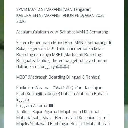
SPMB MAN 2 SEMARANG (MAN Tengaran)
KABUPATEN SEMARANG TAHUN PELAJARAN 2025–
2026
Assalamu’alaikum w. w, Sahabat MAN 2 Semarang
Sistem Penerimaan Murid Baru MAN 2 Semarang di
Buka, segera daftar!!!. Tahun ini membuka kelas
Boarding namanya MBBT (Madrasah Boarding
Bilingual & Tahfidz)…keren banget tuh..ayo buruan
daftar, kami tunggu ya🤗🤗🤗..
MBBT (Madrasah Boarding Bilingual & Tahfidz)
Kurikulum Asrama :
Tahfidz
Al Qur’an dan kajian
Kitab Kuning📙,
bilingual
( bahasa Arab dan Bahasa
Inggris)
Program Asrama :🏢
Tahfidz I Kajian Agama I Mujahadah I Khitobah I
Muhadatsah I Shalat Berjama’ah I Kesenian Islam I
Majelis Sholawat I Bimbingan Belajar I Muhadharah