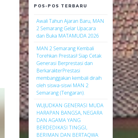
POS-POS TERBARU
Awali Tahun Ajaran Baru, MAN
2 Semarang Gelar Upacara
dan Buka MATAMUDA 2026
MAN 2 Semarang Kembali
Torehkan Prestasi! Siap Cetak
Generasi Berprestasi dan
BerkarakterPrestasi
membanggakan kembali diraih
oleh siswa-siswi MAN 2
Semarang (Tengaran).
WUJUDKAN GENERASI MUDA
HARAPAN BANGSA, NEGARA
DAN AGAMA YANG
BERDEDIKASI TINGGI,
BERIMAN DAN BERTAQWA: