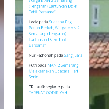
Warga MAN 2 Semarang
(Tengaran) Lantunkan Dzikir
Tahlil Bersama”
Laela
pada
Suasana Pagi
Penuh Berkah, Warga MAN 2
Semarang (Tengaran)
Lantunkan Dzikir Tahlil
Bersama”
Nur Fathonah
pada
Sang Juara
Putri
pada
MAN 2 Semarang
Melaksanakan Upacara Hari
Senin
TRI taufik sogiarto
pada
TAREKAT QODIRIYAH