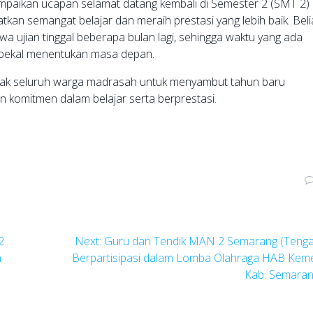
aikan ucapan selamat datang kembali di Semester 2 (SMT 2)
tkan semangat belajar dan meraih prestasi yang lebih baik. Bel
a ujian tinggal beberapa bulan lagi, sehingga waktu yang ada
 bekal menentukan masa depan.
jak seluruh warga madrasah untuk menyambut tahun baru
 komitmen dalam belajar serta berprestasi.
Next
2
Next:
Guru dan Tendik MAN 2 Semarang (Tenga
post:
n
Berpartisipasi dalam Lomba Olahraga HAB Kem
Kab. Semara