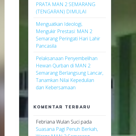
PRATA MAN 2 SEMARANG
(TENGARAN) DIMULAI
Menguatkan Ideologi,
Mengukir Prestasi: MAN 2
Semarang Peringati Hari Lahir
Pancasila
Pelaksanaan Penyembelihan
Hewan Qurban di MAN 2
Semarang Berlangsung Lancar,
Tanamkan Nilai Kepedulian
dan Kebersamaan
KOMENTAR TERBARU
Febriana Wulan Suci
pada
Suasana Pagi Penuh Berkah,