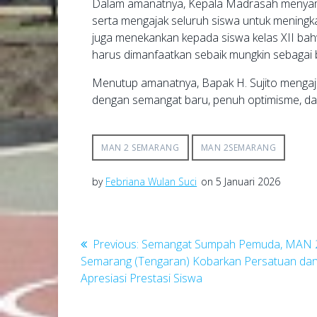
Dalam amanatnya, Kepala Madrasah menyamp
serta mengajak seluruh siswa untuk meningka
juga menekankan kepada siswa kelas XII bahw
harus dimanfaatkan sebaik mungkin sebagai
Menutup amanatnya, Bapak H. Sujito menga
dengan semangat baru, penuh optimisme, dan
MAN 2 SEMARANG
MAN 2SEMARANG
by
Febriana Wulan Suci
on 5 Januari 2026
Navigasi
Previous
Previous:
Semangat Sumpah Pemuda, MAN 
post:
Semarang (Tengaran) Kobarkan Persatuan da
pos
Apresiasi Prestasi Siswa