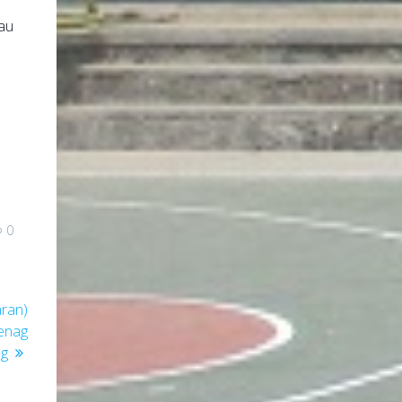
iau
0
ran)
enag
ng