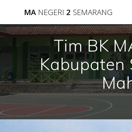
Skip
MA
NEGERI
2
SEMARANG
to
content
Tim BK M
Kabupaten 
Mah