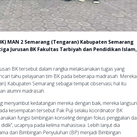
(BK) MAN 2 Semarang (Tengaran) Kabupaten Semarang
ga Jurusan BK Fakultas Tarbiyah dan Pendidikan Islam
rusan BK tersebut dalam rangka melaksanakan tugas yang
encari tahu pelayanan tim BK pada beberapa madrasah. Mereka
) Kabupaten Semarang sebagai tempat observasi, hal itu
kan alumni madrasah.
sung menyambut kedatangan mereka dengan baik, mereka langsu
ada kesempatan tersebut Pak Puji selaku koordinator BK
anakan fungsi bimbingan konseling dengan fokus penggalian d
didik”, ucapnya pada kelima mahasiswa. Lebih lanjut dia
a dari Bimbingan Penyuluhan (BP) menjadi Bimbingan