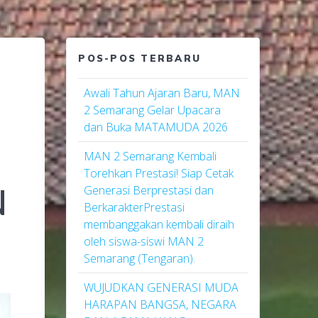
POS-POS TERBARU
Awali Tahun Ajaran Baru, MAN
2 Semarang Gelar Upacara
dan Buka MATAMUDA 2026
MAN 2 Semarang Kembali
Torehkan Prestasi! Siap Cetak
N
Generasi Berprestasi dan
BerkarakterPrestasi
membanggakan kembali diraih
oleh siswa-siswi MAN 2
Semarang (Tengaran).
WUJUDKAN GENERASI MUDA
HARAPAN BANGSA, NEGARA