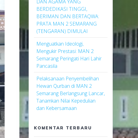
DAN AGAMA YANG
BERDEDIKASI TINGGI,
BERIMAN DAN BERTAQWA:
PRATA MAN 2 SEMARANG
(TENGARAN) DIMULAI
Menguatkan Ideologi,
Mengukir Prestasi: MAN 2
Semarang Peringati Hari Lahir
Pancasila
Pelaksanaan Penyembelihan
Hewan Qurban di MAN 2
Semarang Berlangsung Lancar,
Tanamkan Nilai Kepedulian
dan Kebersamaan
KOMENTAR TERBARU