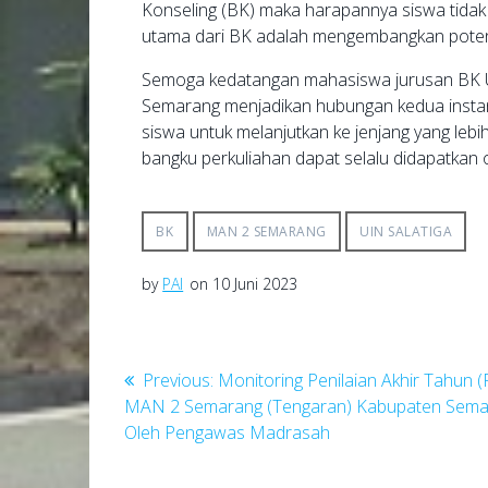
Konseling (BK) maka harapannya siswa tidak l
utama dari BK adalah mengembangkan potens
Semoga kedatangan mahasiswa jurusan BK 
Semarang menjadikan hubungan kedua instan
siswa untuk melanjutkan ke jenjang yang leb
bangku perkuliahan dapat selalu didapatkan o
BK
MAN 2 SEMARANG
UIN SALATIGA
by
PAI
on 10 Juni 2023
Navigasi
Previous
Previous:
Monitoring Penilaian Akhir Tahun 
post:
MAN 2 Semarang (Tengaran) Kabupaten Sema
pos
Oleh Pengawas Madrasah