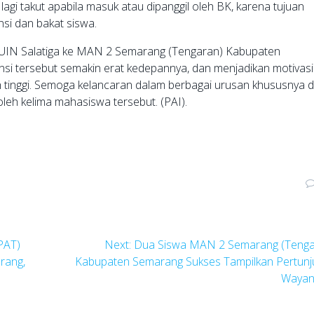
agi takut apabila masuk atau dipanggil oleh BK, karena tujuan
i dan bakat siswa.
UIN Salatiga ke MAN 2 Semarang (Tengaran) Kabupaten
si tersebut semakin erat kedepannya, dan menjadikan motivasi
ih tinggi. Semoga kelancaran dalam berbagai urusan khususnya d
leh kelima mahasiswa tersebut. (PAI).
Next
(PAT)
Next:
Dua Siswa MAN 2 Semarang (Tenga
post:
rang,
Kabupaten Semarang Sukses Tampilkan Pertunj
Waya