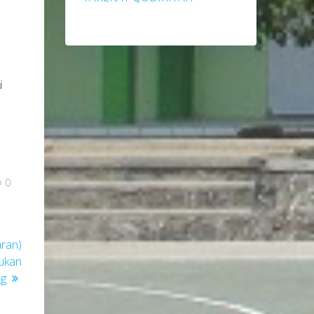
i
0
ran)
ukan
ng