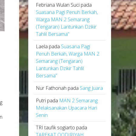
Febriana Wulan Suci
pada
Suasana Pagi Penuh Berkah,
Warga MAN 2 Semarang
(Tengaran) Lantunkan Dzikir
Tahlil Bersama”
Laela
pada
Suasana Pagi
,
Penuh Berkah, Warga MAN 2
Semarang (Tengaran)
Lantunkan Dzikir Tahlil
Bersama”
Nur Fathonah
pada
Sang Juara
Putri
pada
MAN 2 Semarang
ng
Melaksanakan Upacara Hari
Senin
an
TRI taufik sogiarto
pada
TAREKAT QODIRIYAH