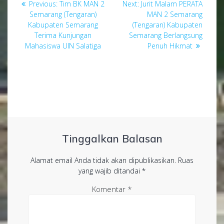
Previous
Next
Previous:
Tim BK MAN 2
Next:
Jurit Malam PERATA
pos
post:
post:
Semarang (Tengaran)
MAN 2 Semarang
Kabupaten Semarang
(Tengaran) Kabupaten
Terima Kunjungan
Semarang Berlangsung
Mahasiswa UIN Salatiga
Penuh Hikmat
Tinggalkan Balasan
Alamat email Anda tidak akan dipublikasikan.
Ruas
yang wajib ditandai
*
Komentar
*