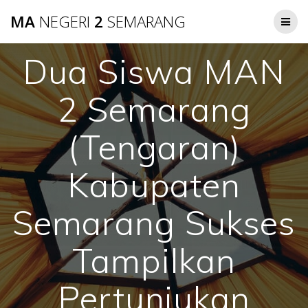
Skip
MA
NEGERI
2
SEMARANG
to
content
Dua Siswa MAN
2 Semarang
(Tengaran)
Kabupaten
Semarang Sukses
Tampilkan
Pertunjukan