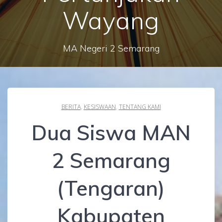
Wayang
MA Negeri 2 Semarang
BERITA
,
KESISWAAN
,
TENTANG KAMI
Dua Siswa MAN
2 Semarang
(Tengaran)
Kabupaten